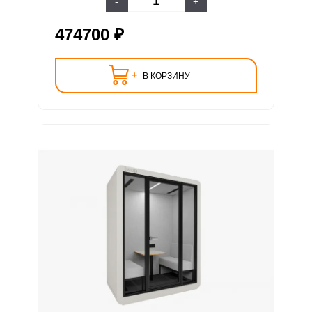
-
+
474700 ₽
+
В КОРЗИНУ