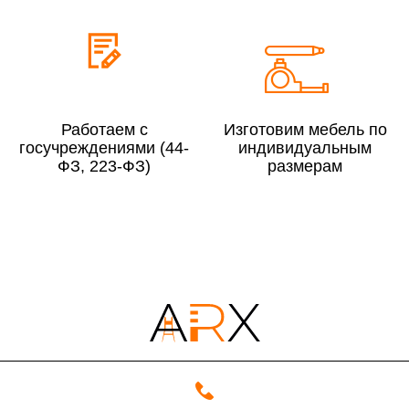
До 300 000 руб.
10%
Свыше 300 000 руб.
8%
Работаем с
Изготовим мебель по
Сборка в выходные дни и вечернее время:
госучреждениями (44-
индивидуальным
По Москве
10%
ФЗ, 223-ФЗ)
размерам
По Московской области
13%
4000 руб. в рабочее время
Срок возврата товара надлежащего качества составляет 30 дней с
момента получения товара.