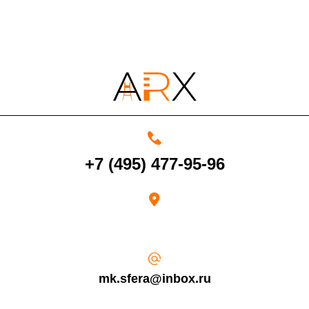
4000 руб. в рабочее время
Срок возврата товара надлежащего качества составляет 30 дней с
момента получения товара.
+7 (495) 477-95-96
Возврат переведенных средств производится на Ваш банковский
счет в течение 5-30 рабочих дней (срок зависит от банка, который
выдал Вашу банковскую карту).
mk.sfera@inbox.ru