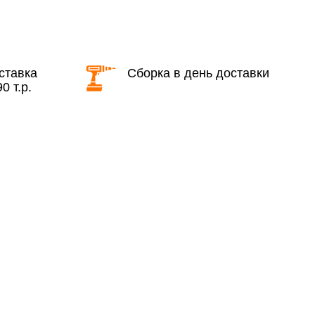
КАД в выходные и вечернее время
ставка
Сборка в день доставки
0 т.р.
ие дни при заказе:
7% (но не менее 2 500 руб.)
6%
ласти при заказе:
10%
8%