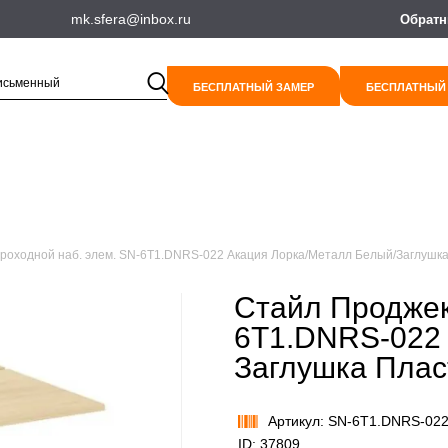
mk.sfera@inbox.ru
Обратн
БЕСПЛАТНЫЙ ЗАМЕР
БЕСПЛАТНЫЙ
роходной наб. элем. SN-6T1.DNRS-022 Акация Лорка/Металл Белый/Заглушк
Стайл Проджек
6T1.DNRS-022 
Заглушка Плас
Артикул: SN-6T1.DNRS-02
ID: 37809