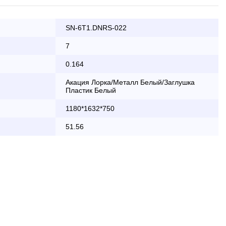
SN-6T1.DNRS-022
ата заказа банковской картой
7
0.164
КАД осуществляется в будние дни
Акация Лорка/Металл Белый/Заглушка
Пластик Белый
2 000 руб.
1180*1632*750
бесплатно
51.56
области с 8:30 до 18:00
2 000 руб. + 30руб./1км (в обе
стороны)
бесплатно + 30руб./1км (в обе
стороны)