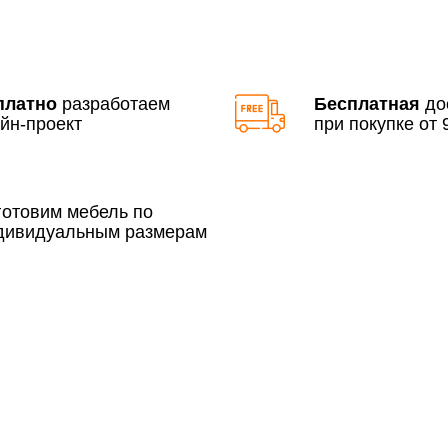
По Москве в пределах М
3 500 руб.
платно
разработаем
Бесплатная
до
йн-проект
при покупке от 9
готовим мебель по
дивидуальным размерам
Сборка по Москве в будн
До 300 000 руб.
Свыше 300 000 руб.
Сборка по Московской об
До 300 000 руб.
Свыше 300 000 руб.