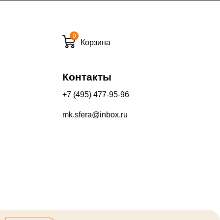
0
и вечернее время:
Корзина
10%
13%
Контакты
+7 (495) 477-95-96
mk.sfera@inbox.ru
его качества составляет 30 дней с момента получения товара.
производится на Ваш банковский счет в течение 5-30 рабочих
оторый выдал Вашу банковскую карту).