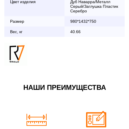
Цвет изделия
Дуб Наварра/Металл
дни с 8:30 до 18:00
Серый/Заглушка Пластик
До 90 000 руб.
2 000 руб.
Серебро
Свыше 90 000 руб.
бесплатно
Размер
980*1432*750
Вес, кг
40.66
Доставка по Московской области с 8:30 до 18:00
До 90 000 руб.
2 000 руб. + 30руб./1км
(в обе стороны)
Свыше 90 000 руб.
бесплатно + 30руб./1км
(в обе стороны)
НАШИ ПРЕИМУЩЕСТВА
По Москве в пределах МКАД в выходные и вечернее
время 3 500 руб.