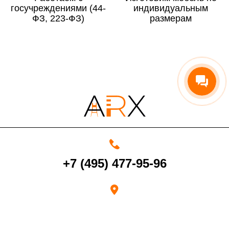
госучреждениями (44-
По Московской области
13%
индивидуальным
ФЗ, 223-ФЗ)
размерам
4000 руб. в рабочее время
Срок возврата товара надлежащего качества составляет 30 дней с
момента получения товара.
Возврат переведенных средств производится на Ваш банковский
счет в течение 5-30 рабочих дней (срок зависит от банка, который
+7 (495) 477-95-96
выдал Вашу банковскую карту).