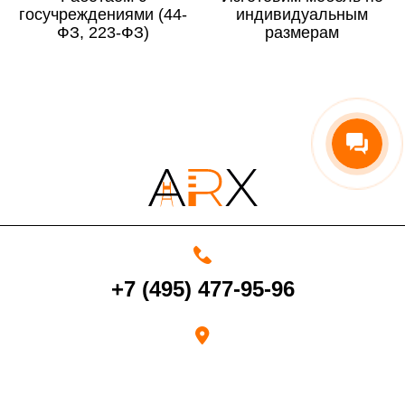
госучреждениями (44-
По Московской области
13%
индивидуальным
ФЗ, 223-ФЗ)
размерам
4000 руб. в рабочее время
Срок возврата товара надлежащего качества составляет 30 дней с
момента получения товара.
Возврат переведенных средств производится на Ваш банковский
счет в течение 5-30 рабочих дней (срок зависит от банка, который
+7 (495) 477-95-96
выдал Вашу банковскую карту).