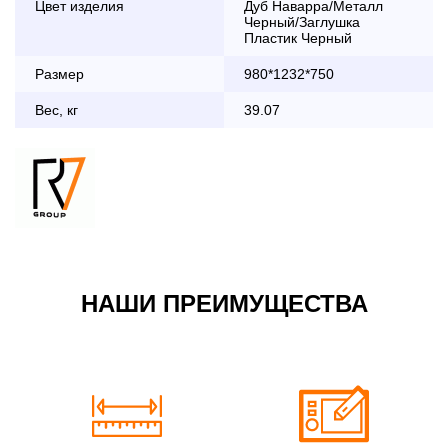
Цвет изделия
Дуб Наварра/Металл
дни с 8:30 до 18:00
Черный/Заглушка
До 90 000 руб.
2 000 руб.
Пластик Черный
Свыше 90 000 руб.
бесплатно
Размер
980*1232*750
Вес, кг
39.07
Доставка по Московской области с 8:30 до 18:00
До 90 000 руб.
2 000 руб. + 30руб./1км
(в обе стороны)
Свыше 90 000 руб.
бесплатно + 30руб./1км
(в обе стороны)
НАШИ ПРЕИМУЩЕСТВА
По Москве в пределах МКАД в выходные и вечернее
время 3 500 руб.