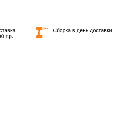
КАД в выходные и вечернее время
ставка
Сборка в день доставки
0 т.р.
ие дни при заказе:
7% (но не менее 2 500 руб.)
6%
ласти при заказе:
10%
8%