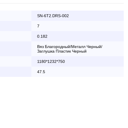
SN-6T2.DRS-002
ата заказа банковской картой
7
0.182
КАД осуществляется в будние дни
Вяз Благородный/Металл Черный/
Заглушка Пластик Черный
2 000 руб.
1180*1232*750
бесплатно
47.5
области с 8:30 до 18:00
2 000 руб. + 30руб./1км (в обе
стороны)
бесплатно + 30руб./1км (в обе
стороны)