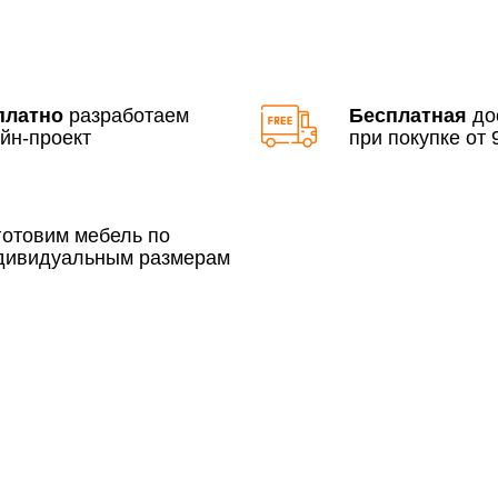
По Москве в пределах М
3 500 руб.
платно
разработаем
Бесплатная
до
йн-проект
при покупке от 9
готовим мебель по
дивидуальным размерам
Сборка по Москве в будн
До 300 000 руб.
Свыше 300 000 руб.
Сборка по Московской об
До 300 000 руб.
Свыше 300 000 руб.