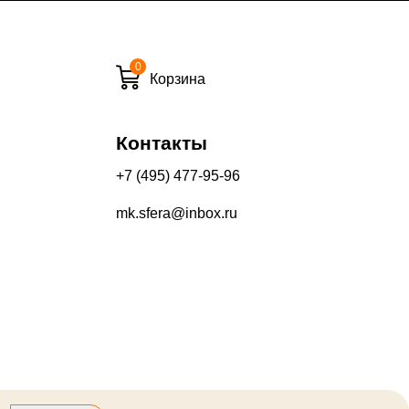
0
и вечернее время:
Корзина
10%
13%
Контакты
+7 (495) 477-95-96
mk.sfera@inbox.ru
его качества составляет 30 дней с момента получения товара.
производится на Ваш банковский счет в течение 5-30 рабочих
оторый выдал Вашу банковскую карту).