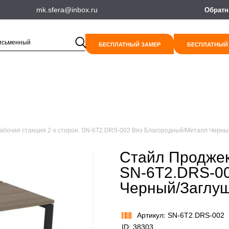
mk.sfera@inbox.ru
Обратн
БЕСПЛАТНЫЙ ЗАМЕР
БЕСПЛАТНЫЙ
абочая станция 2-х сторон. SN-6T2.DRS-002 Вяз Благородный/Металл Черны
Стайл Проджек
SN-6T2.DRS-0
Черный/Заглу
Артикул: SN-6T2.DRS-002
ID: 38303