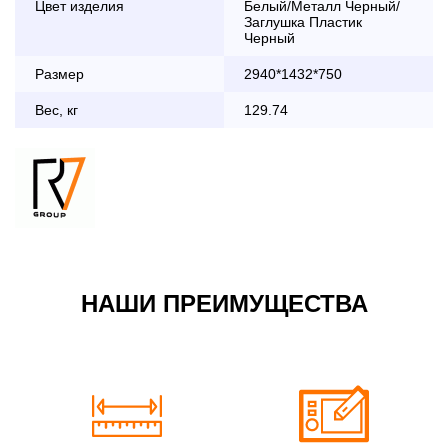
Цвет изделия
Белый/Металл Черный/
дни с 8:30 до 18:00
Заглушка Пластик
До 90 000 руб.
2 000 руб.
Черный
Свыше 90 000 руб.
бесплатно
Размер
2940*1432*750
Вес, кг
129.74
Доставка по Московской области с 8:30 до 18:00
До 90 000 руб.
2 000 руб. + 30руб./1км
(в обе стороны)
Свыше 90 000 руб.
бесплатно + 30руб./1км
(в обе стороны)
НАШИ ПРЕИМУЩЕСТВА
По Москве в пределах МКАД в выходные и вечернее
время 3 500 руб.