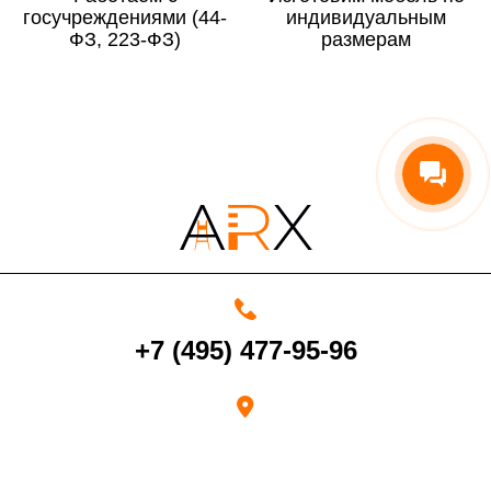
госучреждениями (44-
По Московской области
13%
индивидуальным
ФЗ, 223-ФЗ)
размерам
4000 руб. в рабочее время
Срок возврата товара надлежащего качества составляет 30 дней с
момента получения товара.
Возврат переведенных средств производится на Ваш банковский
счет в течение 5-30 рабочих дней (срок зависит от банка, который
+7 (495) 477-95-96
выдал Вашу банковскую карту).