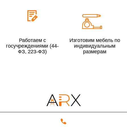
До 300 000 руб.
10%
Свыше 300 000 руб.
8%
Работаем с
Изготовим мебель по
Сборка в выходные дни и вечернее время:
госучреждениями (44-
индивидуальным
По Москве
10%
ФЗ, 223-ФЗ)
размерам
По Московской области
13%
4000 руб. в рабочее время
Срок возврата товара надлежащего качества составляет 30 дней с
момента получения товара.