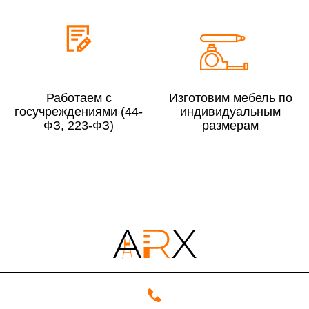
До 300 000 руб.
10%
Свыше 300 000 руб.
8%
Работаем с
Изготовим мебель по
Сборка в выходные дни и вечернее время:
госучреждениями (44-
индивидуальным
По Москве
10%
ФЗ, 223-ФЗ)
размерам
По Московской области
13%
4000 руб. в рабочее время
Срок возврата товара надлежащего качества составляет 30 дней с
момента получения товара.