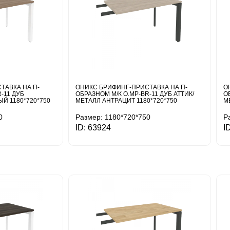
ТАВКА НА П-
ОНИКС БРИФИНГ-ПРИСТАВКА НА П-
О
-11 ДУБ
ОБРАЗНОМ М/К O.MP-BR-11 ДУБ АТТИК/
О
Й 1180*720*750
МЕТАЛЛ АНТРАЦИТ 1180*720*750
М
0
Размер: 1180*720*750
Р
ID: 63924
I