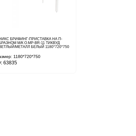
НИКС БРИФИНГ-ПРИСТАВКА НА П-
БРАЗНОМ М/К O.MP-BR-11 ТИКВУД
ВЕТЛЫЙ/МЕТАЛЛ БЕЛЫЙ 1180*720*750
азмер: 1180*720*750
D: 63835