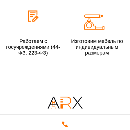
До 300 000 руб.
10%
Свыше 300 000 руб.
8%
Работаем с
Изготовим мебель по
Сборка в выходные дни и вечернее время:
госучреждениями (44-
индивидуальным
По Москве
10%
ФЗ, 223-ФЗ)
размерам
По Московской области
13%
4000 руб. в рабочее время
Срок возврата товара надлежащего качества составляет 30 дней с
момента получения товара.