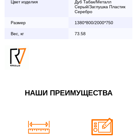
Цвет изделия
Дуб Табак/Металл
дни с 8:30 до 18:00
Серый/Заглушка Пластик
До 90 000 руб.
2 000 руб.
Серебро
Свыше 90 000 руб.
бесплатно
Размер
1380*800/2000*750
Вес, кг
73.58
Доставка по Московской области с 8:30 до 18:00
До 90 000 руб.
2 000 руб. + 30руб./1км
(в обе стороны)
Свыше 90 000 руб.
бесплатно + 30руб./1км
(в обе стороны)
НАШИ ПРЕИМУЩЕСТВА
По Москве в пределах МКАД в выходные и вечернее
время 3 500 руб.