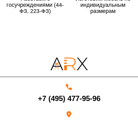
госучреждениями (44-
По Московской области
13%
индивидуальным
ФЗ, 223-ФЗ)
размерам
4000 руб. в рабочее время
Срок возврата товара надлежащего качества составляет 30 дней с
момента получения товара.
Возврат переведенных средств производится на Ваш банковский
счет в течение 5-30 рабочих дней (срок зависит от банка, который
+7 (495) 477-95-96
выдал Вашу банковскую карту).