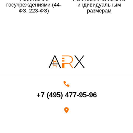
госучреждениями (44-
По Московской области
13%
индивидуальным
ФЗ, 223-ФЗ)
размерам
4000 руб. в рабочее время
Срок возврата товара надлежащего качества составляет 30 дней с
момента получения товара.
Возврат переведенных средств производится на Ваш банковский
счет в течение 5-30 рабочих дней (срок зависит от банка, который
+7 (495) 477-95-96
выдал Вашу банковскую карту).