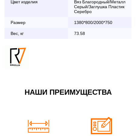
Цвет изделия
Вяз Благородный/Металл
дни с 8:30 до 18:00
Серый/Заглушка Пластик
До 90 000 руб.
2 000 руб.
Серебро
Свыше 90 000 руб.
бесплатно
Размер
1380*800/2000*750
Вес, кг
73.58
Доставка по Московской области с 8:30 до 18:00
До 90 000 руб.
2 000 руб. + 30руб./1км
(в обе стороны)
Свыше 90 000 руб.
бесплатно + 30руб./1км
(в обе стороны)
НАШИ ПРЕИМУЩЕСТВА
По Москве в пределах МКАД в выходные и вечернее
время 3 500 руб.