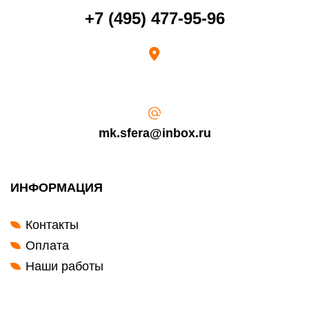
Срок возврата товара надлежащего качества составляет 30 дней с
+7 (495) 477-95-96
момента получения товара.
Возврат переведенных средств производится на Ваш банковский
счет в течение 5-30 рабочих дней (срок зависит от банка, который
выдал Вашу банковскую карту).
mk.sfera@inbox.ru
ИНФОРМАЦИЯ
Контакты
Оплата
Наши работы