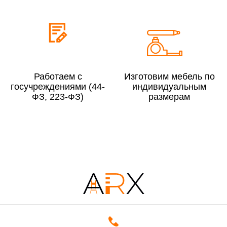
Сборка по Московской области при заказе:
До 300 000 руб.
10%
Свыше 300 000 руб.
8%
Работаем с
Изготовим мебель по
госучреждениями (44-
индивидуальным
ФЗ, 223-ФЗ)
размерам
Сборка в выходные дни и вечернее время:
По Москве
10%
По Московской области
13%
4000 руб. в рабочее время