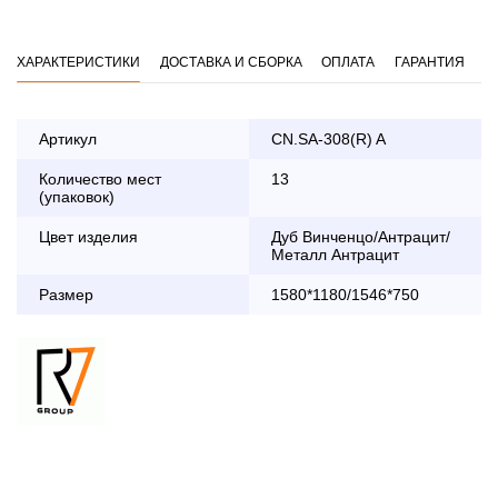
ХАРАКТЕРИСТИКИ
ДОСТАВКА И СБОРКА
ОПЛАТА
ГАРАНТИЯ
Артикул
CN.SA-308(R) A
Количество мест
13
Оплата
(упаковок)
заказа банковской картой
Цвет изделия
Дуб Винченцо/Антрацит/
Металл Антрацит
По Москве в пределах МКАД осуществляется в будние
дни с 8:30 до 18:00
Размер
1580*1180/1546*750
До 90 000 руб.
2 000 руб.
Свыше 90 000 руб.
бесплатно
Доставка по Московской области с 8:30 до 18:00
До 90 000 руб.
2 000 руб. + 30руб./1км