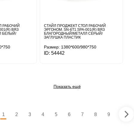
Л РАБОЧИЙ
СТАЙЛ ПРОДЖЕКТ СТОЛ РАБОЧИЙ
001(R) ВЯЗ
ЭРГОНОМ. SN-6T1.SPA-001(R) ВЯЗ
 БЕЛЫЙ/
БЛАГОРОДНЫЙ/МЕТАЛЛ СЕРЫЙ/
ЗАГЛУШКА ПЛАСТИК
0*750
Размер: 1380*600/980*750
ID: 54442
Показать ещё
1
2
3
4
5
6
7
8
9