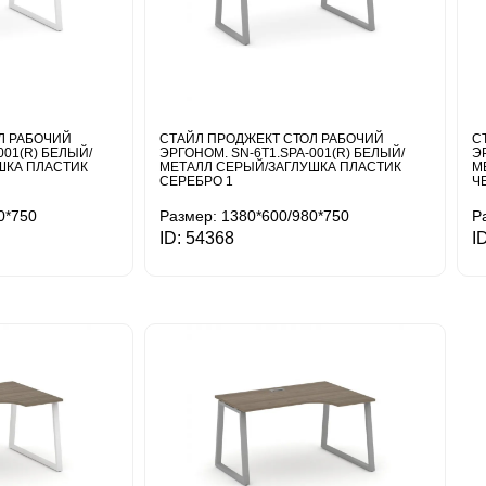
Л РАБОЧИЙ
СТАЙЛ ПРОДЖЕКТ СТОЛ РАБОЧИЙ
С
001(R) БЕЛЫЙ/
ЭРГОНОМ. SN-6T1.SPA-001(R) БЕЛЫЙ/
Э
ШКА ПЛАСТИК
МЕТАЛЛ СЕРЫЙ/ЗАГЛУШКА ПЛАСТИК
М
СЕРЕБРО 1
Ч
0*750
Размер: 1380*600/980*750
Р
ID: 54368
I