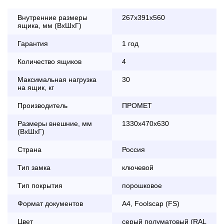
Внутренние размеры
267х391х560
ящика, мм (ВхШхГ)
Оплата
Гарантия
1 год
заказа банковской картой
Количество ящиков
4
По Москве в пределах МКАД осуществляется в будние
Максимальная нагрузка
30
дни с 8:30 до 18:00
на ящик, кг
До 90 000 руб.
2 000 руб.
Производитель
ПРОМЕТ
Свыше 90 000 руб.
бесплатно
Размеры внешние, мм
1330x470x630
(ВхШхГ)
Страна
Россия
Доставка по Московской области с 8:30 до 18:00
Тип замка
ключевой
До 90 000 руб.
2 000 руб. + 30руб./1км
(в обе стороны)
Тип покрытия
порошковое
Свыше 90 000 руб.
бесплатно + 30руб./1км
Формат документов
A4, Foolscap (FS)
(в обе стороны)
Цвет
серый полуматовый (RAL