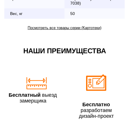
7038)
Вес, кг
50
По Москве в пределах МКАД в выходные и вечернее
время 3 500 руб.
Посмотреть все товары серии (Картотеки)
НАШИ ПРЕИМУЩЕСТВА
Сборка по Москве в будние дни при заказе:
До 300 000 руб.
7% (но не менее 2 500 руб.)
Свыше 300 000 руб.
6%
Бесплатный
выезд
замерщика
Бесплатно
разработаем
дизайн-проект
Сборка по Московской области при заказе:
До 300 000 руб.
10%