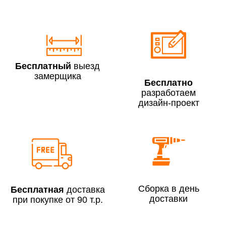
По Москве в пределах МКАД в выходные и вечернее
время 3 500 руб.
Бесплатный
выезд
замерщика
Бесплатно
разработаем
дизайн-проект
Сборка по Москве в будние дни при заказе:
До 300 000 руб.
7% (но не менее 2 500 руб.)
Свыше 300 000 руб.
6%
Сборка в день
Бесплатная
доставка
доставки
при покупке от 90 т.р.
Сборка по Московской области при заказе: