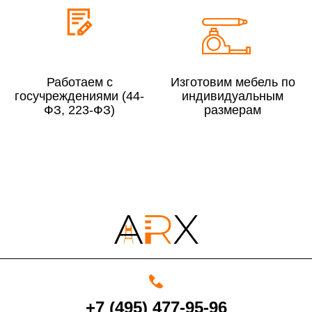
До 300 000 руб.
10%
Свыше 300 000 руб.
8%
Работаем с
Изготовим мебель по
госучреждениями (44-
индивидуальным
Сборка в выходные дни и вечернее время:
ФЗ, 223-ФЗ)
размерам
По Москве
10%
По Московской области
13%
4000 руб. в рабочее время
Срок возврата товара надлежащего качества составляет 30 дней с
момента получения товара.
+7 (495) 477-95-96