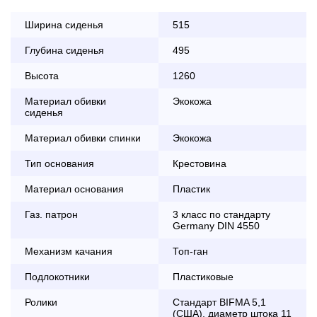
Ширина сиденья
515
Глубина сиденья
495
Оплата
заказа банковской картой
Высота
1260
Материал обивки
По Москве в пределах МКАД осуществляется в будние
Экокожа
сиденья
дни с 8:30 до 18:00
До 90 000 руб.
2 000 руб.
Материал обивки спинки
Экокожа
Свыше 90 000 руб.
бесплатно
Тип основания
Крестовина
Материал основания
Пластик
Газ. патрон
3 класс по стандарту
Доставка по Московской области с 8:30 до 18:00
Germany DIN 4550
До 90 000 руб.
2 000 руб. + 30руб./1км
Механизм качания
Топ-ган
(в обе стороны)
Подлокотники
Свыше 90 000 руб.
бесплатно + 30руб./1км
Пластиковые
(в обе стороны)
Ролики
Стандарт BIFMA 5,1
(США), диаметр штока 11