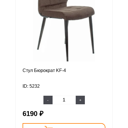
Стул Бюрократ KF-4
ID: 5232
-
+
6190 ₽