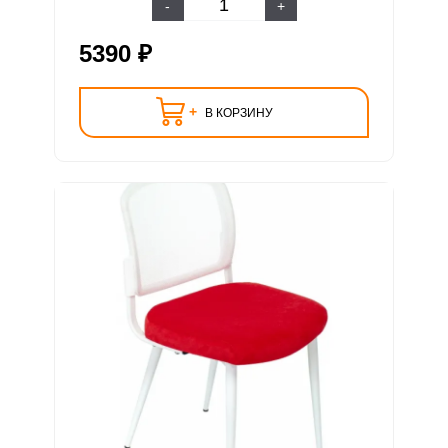
-
+
5390 ₽
+
В КОРЗИНУ