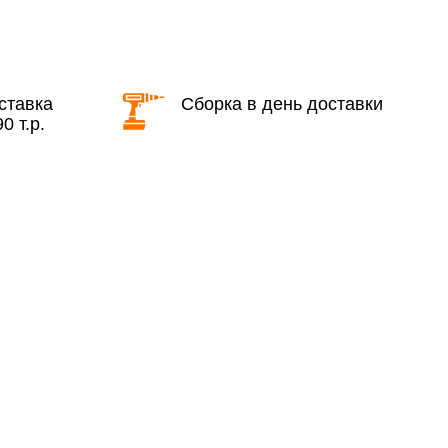
КАД в выходные и вечернее время
ставка
Сборка в день доставки
0 т.р.
ие дни при заказе:
7% (но не менее 2 500 руб.)
6%
ласти при заказе:
10%
8%