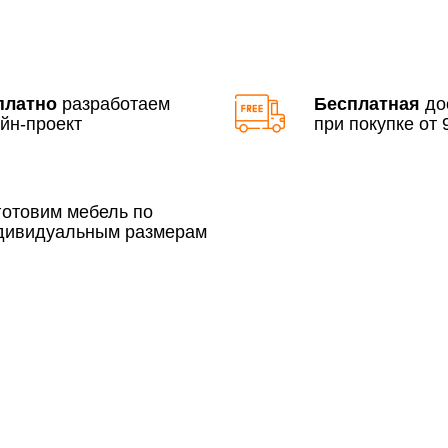
По Москве в пределах М
3 500 руб.
платно
разработаем
Бесплатная
до
йн-проект
при покупке от 9
готовим мебель по
дивидуальным размерам
Сборка по Москве в будн
До 300 000 руб.
Свыше 300 000 руб.
Сборка по Московской об
До 300 000 руб.
Свыше 300 000 руб.