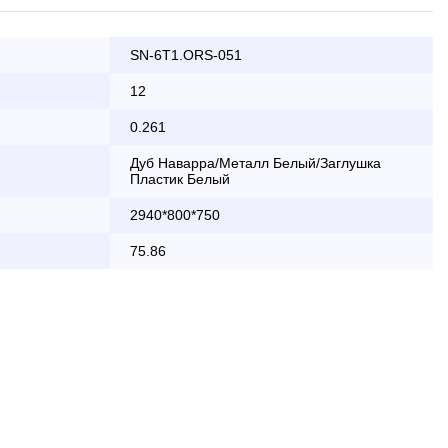
SN-6T1.ORS-051
ата заказа банковской картой
12
0.261
КАД осуществляется в будние дни
Дуб Наварра/Металл Белый/Заглушка
Пластик Белый
2 000 руб.
2940*800*750
бесплатно
75.86
области с 8:30 до 18:00
2 000 руб. + 30руб./1км (в обе
стороны)
бесплатно + 30руб./1км (в обе
стороны)