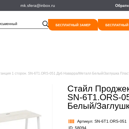
mk.sfera@inbox.ru
Обратн
БЕСПЛАТНЫЙ ЗАМЕР
БЕСПЛАТНЫЙ
танция 1 сторон. SN-6T1.ORS-051 Дуб Наварра/Металл Белый/Заглушка Плас
Стайл Проджек
SN-6T1.ORS-0
Белый/Заглушк
Артикул: SN-6T1.ORS-051
ID: 58094