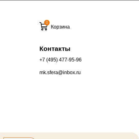
0
и вечернее время:
Корзина
10%
13%
Контакты
+7 (495) 477-95-96
mk.sfera@inbox.ru
его качества составляет 30 дней с момента получения товара.
производится на Ваш банковский счет в течение 5-30 рабочих
оторый выдал Вашу банковскую карту).