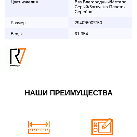
Цвет изделия
Вяз Благородный/Металл
дни с 8:30 до 18:00
Серый/Заглушка Пластик
До 90 000 руб.
2 000 руб.
Серебро
Свыше 90 000 руб.
бесплатно
Размер
2940*600*750
Вес, кг
61.354
Доставка по Московской области с 8:30 до 18:00
До 90 000 руб.
2 000 руб. + 30руб./1км
(в обе стороны)
Свыше 90 000 руб.
бесплатно + 30руб./1км
(в обе стороны)
НАШИ ПРЕИМУЩЕСТВА
По Москве в пределах МКАД в выходные и вечернее
время 3 500 руб.