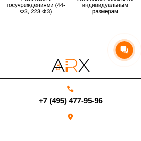
госучреждениями (44-
По Московской области
13%
индивидуальным
ФЗ, 223-ФЗ)
размерам
4000 руб. в рабочее время
Срок возврата товара надлежащего качества составляет 30 дней с
момента получения товара.
Возврат переведенных средств производится на Ваш банковский
счет в течение 5-30 рабочих дней (срок зависит от банка, который
+7 (495) 477-95-96
выдал Вашу банковскую карту).