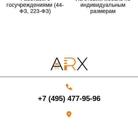
госучреждениями (44-
По Московской области
13%
индивидуальным
ФЗ, 223-ФЗ)
размерам
4000 руб. в рабочее время
Срок возврата товара надлежащего качества составляет 30 дней с
момента получения товара.
Возврат переведенных средств производится на Ваш банковский
счет в течение 5-30 рабочих дней (срок зависит от банка, который
+7 (495) 477-95-96
выдал Вашу банковскую карту).