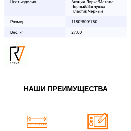
Цвет изделия
Акация Лорка/Металл
дни с 8:30 до 18:00
Черный/Заглушка
До 90 000 руб.
2 000 руб.
Пластик Черный
Свыше 90 000 руб.
бесплатно
Размер
1180*800*750
Вес, кг
27.88
Доставка по Московской области с 8:30 до 18:00
До 90 000 руб.
2 000 руб. + 30руб./1км
(в обе стороны)
Свыше 90 000 руб.
бесплатно + 30руб./1км
(в обе стороны)
НАШИ ПРЕИМУЩЕСТВА
По Москве в пределах МКАД в выходные и вечернее
время 3 500 руб.