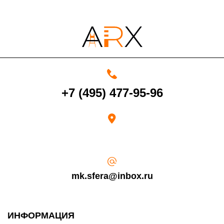
4000 руб. в рабочее время
+7 (495) 477-95-96
Срок возврата товара надлежащего качества составляет 30 дней с
момента получения товара.
Возврат переведенных средств производится на Ваш банковский
счет в течение 5-30 рабочих дней (срок зависит от банка, который
выдал Вашу банковскую карту).
mk.sfera@inbox.ru
ИНФОРМАЦИЯ