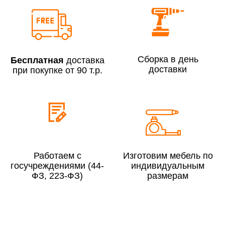
Сборка по Москве в будние дни при заказе:
До 300 000 руб.
7% (но не менее 2 500 руб.)
Сборка в день
Бесплатная
доставка
Свыше 300 000 руб.
6%
доставки
при покупке от 90 т.р.
Сборка по Московской области при заказе:
До 300 000 руб.
10%
Свыше 300 000 руб.
8%
Работаем с
Изготовим мебель по
госучреждениями (44-
индивидуальным
ФЗ, 223-ФЗ)
размерам
Сборка в выходные дни и вечернее время:
По Москве
10%
По Московской области
13%