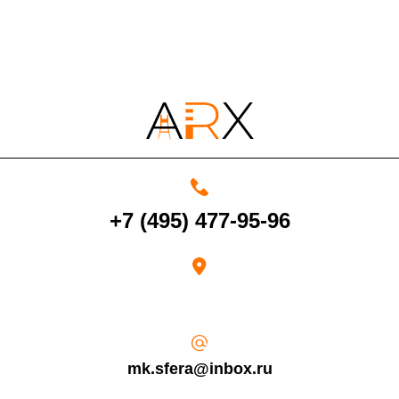
По Московской области
13%
4000 руб. в рабочее время
Срок возврата товара надлежащего качества составляет 30 дней с
+7 (495) 477-95-96
момента получения товара.
Возврат переведенных средств производится на Ваш банковский
счет в течение 5-30 рабочих дней (срок зависит от банка, который
выдал Вашу банковскую карту).
mk.sfera@inbox.ru