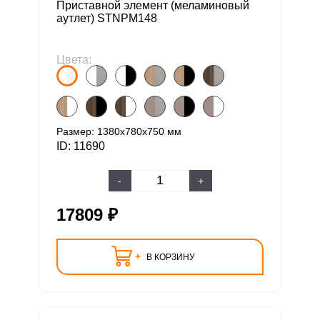
Приставной элемент (меламиновый
аутлет) STNPM148
Цвета:
Размер: 1380х780х750 мм
ID: 11690
-
+
17809 ₽
+
В КОРЗИНУ