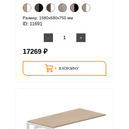
Размер: 1580х680х750 мм
ID: 11691
-
+
17269 ₽
+
В КОРЗИНУ