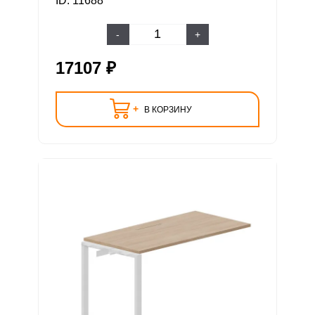
ID: 11688
-
+
17107 ₽
+
В КОРЗИНУ