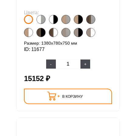
Цвета:
Размер: 1380х780х750 мм
ID: 11677
-
+
15152 ₽
+
В КОРЗИНУ