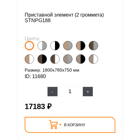
Приставной элемент (2 громмета)
STNPG188
Цвета:
Размер: 1800х780х750 мм
ID: 11680
-
+
17183 ₽
+
В КОРЗИНУ