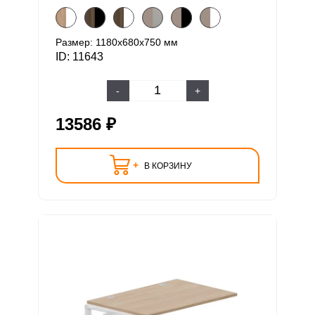
Размер: 1180х680х750 мм
ID: 11643
-
+
13586 ₽
+
В КОРЗИНУ