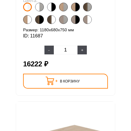
Цвета:
Размер: 1180х680х750 мм
ID: 11687
-
+
16222 ₽
+
В КОРЗИНУ