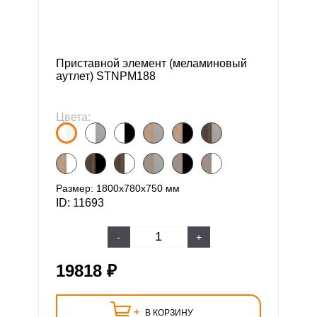
Приставной элемент (меламиновый
аутлет) STNPM188
Цвета:
Размер: 1800х780х750 мм
ID: 11693
-
+
19818 ₽
+
В КОРЗИНУ