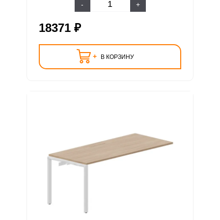
-
+
18371 ₽
+
В КОРЗИНУ