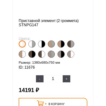
Приставной элемент (2 громмета)
STNPG147
Цвета:
Размер: 1380х680х750 мм
ID: 11676
-
+
14191 ₽
+
В КОРЗИНУ