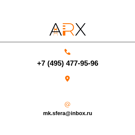
4000 руб. в рабочее время
Срок возврата товара надлежащего качества составляет 30 дней с
+7 (495) 477-95-96
момента получения товара.
Возврат переведенных средств производится на Ваш банковский
счет в течение 5-30 рабочих дней (срок зависит от банка, который
выдал Вашу банковскую карту).
mk.sfera@inbox.ru