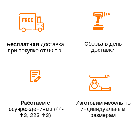
Сборка по Москве в будние дни при заказе:
До 300 000 руб.
7% (но не менее 2 500 руб.)
Свыше 300 000 руб.
6%
Сборка в день
Бесплатная
доставка
доставки
при покупке от 90 т.р.
Сборка по Московской области при заказе:
До 300 000 руб.
10%
Свыше 300 000 руб.
8%
Работаем с
Изготовим мебель по
госучреждениями (44-
индивидуальным
ФЗ, 223-ФЗ)
размерам
Сборка в выходные дни и вечернее время:
По Москве
10%
По Московской области
13%