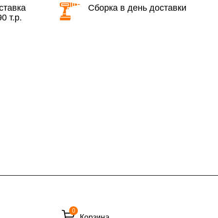
ставка
Сборка в день доставки
0 т.р.
КАД в выходные и вечернее время
ие дни при заказе:
7% (но не менее 2 500 руб.)
6%
ласти при заказе:
10%
8%
0
Корзина