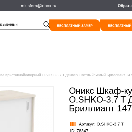
mk.sfera@inbox.ru
Обратн
БЕСПЛАТНЫЙ ЗАМЕР
БЕСПЛАТНЫЙ
упе приставной/опорный O.SHKO-3.7 T Денвер Светлый/Белый Бриллиант 14
Оникс Шкаф-ку
O.SHKO-3.7 T 
Бриллиант 147
Артикул: O.SHKO-3.7 T
ID: 78347