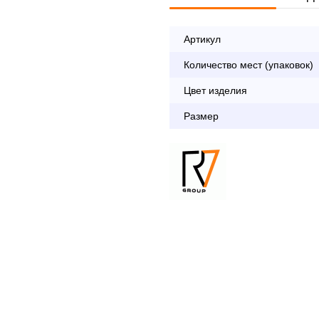
Артикул
Опл
Количество мест (упаковок)
Цвет изделия
По Москве в пределах М
Размер
с 8:30 до 18:00
До 90 000 руб.
Свыше 90 000 руб.
Доставка по Московской 
До 90 000 руб.
Свыше 90 000 руб.