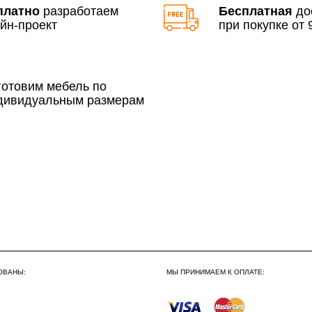
платно
разработаем
Бесплатная
до
йн-проект
при покупке от 9
По Москве в пределах М
3 500 руб.
готовим мебель по
дивидуальным размерам
Сборка по Москве в будн
До 300 000 руб.
Свыше 300 000 руб.
Сборка по Московской об
ОВАНЫ:
МЫ ПРИНИМАЕМ К ОПЛАТЕ:
До 300 000 руб.
Свыше 300 000 руб.