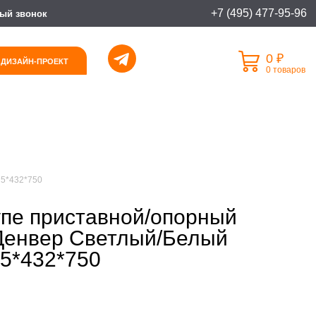
+7 (495) 477-95-96
ый звонок
0 ₽
 ДИЗАЙН-ПРОЕКТ
0 товаров
75*432*750
пе приставной/опорный
Денвер Светлый/Белый
5*432*750