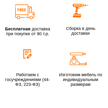
Сборка по Москве в будние дни при заказе:
До 300 000 руб.
7% (но не менее 2 500 руб.)
Сборка в день
Бесплатная
доставка
Свыше 300 000 руб.
6%
доставки
при покупке от 90 т.р.
Сборка по Московской области при заказе:
До 300 000 руб.
10%
Свыше 300 000 руб.
8%
Работаем с
Изготовим мебель по
госучреждениями (44-
индивидуальным
ФЗ, 223-ФЗ)
размерам
Сборка в выходные дни и вечернее время:
По Москве
10%
По Московской области
13%