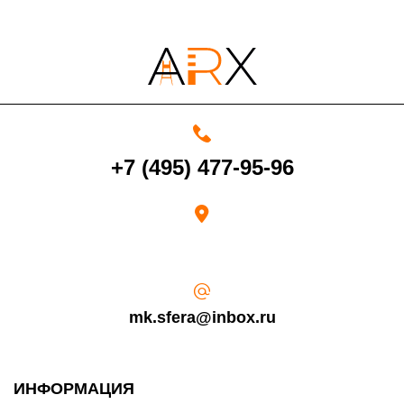
4000 руб. в рабочее время
+7 (495) 477-95-96
Срок возврата товара надлежащего качества составляет 30 дней с
момента получения товара.
Возврат переведенных средств производится на Ваш банковский
счет в течение 5-30 рабочих дней (срок зависит от банка, который
выдал Вашу банковскую карту).
mk.sfera@inbox.ru
ИНФОРМАЦИЯ