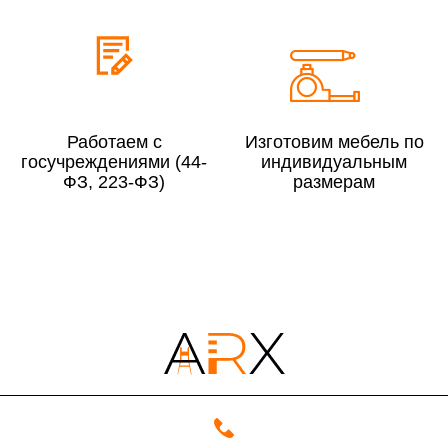
До 300 000 руб.
10%
Свыше 300 000 руб.
8%
Работаем с
Изготовим мебель по
Сборка в выходные дни и вечернее время:
госучреждениями (44-
индивидуальным
По Москве
10%
ФЗ, 223-ФЗ)
размерам
По Московской области
13%
4000 руб. в рабочее время
Срок возврата товара надлежащего качества составляет 30 дней с
момента получения товара.