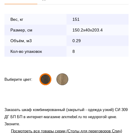
Вес, кг
151
Размер, см
150.2x40x203.4
Оплата
заказа банковской картой
Объём, м3
0.29
Кол-во упаковок
По Москве в пределах МКАД осуществляется в будние
8
дни с 8:30 до 18:00
До 90 000 руб.
2 000 руб.
Свыше 90 000 руб.
бесплатно
Выберите цвет:
Доставка по Московской области с 8:30 до 18:00
Заказать шкаф комбинированный (закрытый - одежда узкий) СИ 309
До 90 000 руб.
2 000 руб. + 30руб./1км
ДГ БП БП в интернет-магазине arxmebel.ru по недорогой цене.
(в обе стороны)
Звоните.
Свыше 90 000 руб.
бесплатно + 30руб./1км
Посмотреть все товары серии (Столы для переговоров Спич)
(в обе стороны)