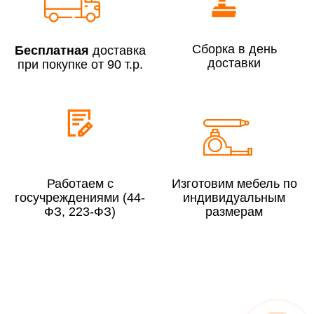
До 300 000 руб.
10%
Свыше 300 000 руб.
8%
Сборка в день
Бесплатная
доставка
доставки
при покупке от 90 т.р.
Сборка в выходные дни и вечернее время:
По Москве
10%
По Московской области
13%
Работаем с
Изготовим мебель по
госучреждениями (44-
индивидуальным
ФЗ, 223-ФЗ)
размерам
4000 руб. в рабочее время
Срок возврата товара надлежащего качества составляет 30 дней с
момента получения товара.