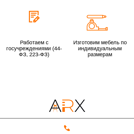
До 300 000 руб.
10%
Свыше 300 000 руб.
8%
Работаем с
Изготовим мебель по
Сборка в выходные дни и вечернее время:
госучреждениями (44-
индивидуальным
По Москве
10%
ФЗ, 223-ФЗ)
размерам
По Московской области
13%
4000 руб. в рабочее время
Срок возврата товара надлежащего качества составляет 30 дней с
момента получения товара.