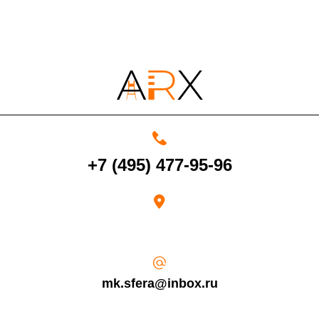
По Московской области
13%
4000 руб. в рабочее время
Срок возврата товара надлежащего качества составляет 30 дней с
+7 (495) 477-95-96
момента получения товара.
Возврат переведенных средств производится на Ваш банковский
счет в течение 5-30 рабочих дней (срок зависит от банка, который
выдал Вашу банковскую карту).
mk.sfera@inbox.ru