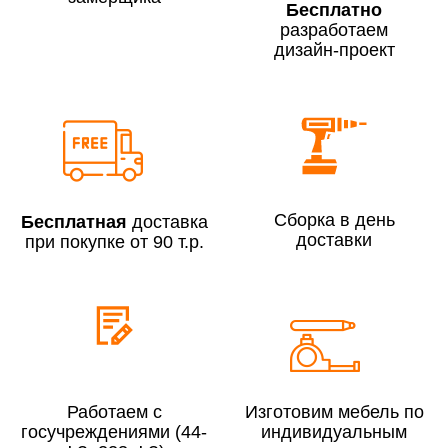
Бесплатно
разработаем
дизайн-проект
Сборка по Москве в будние дни при заказе:
До 300 000 руб.
7% (но не менее 2 500 руб.)
Свыше 300 000 руб.
6%
Сборка в день
Бесплатная
доставка
доставки
при покупке от 90 т.р.
Сборка по Московской области при заказе:
До 300 000 руб.
10%
Свыше 300 000 руб.
8%
Работаем с
Изготовим мебель по
Сборка в выходные дни и вечернее время:
госучреждениями (44-
индивидуальным
По Москве
10%