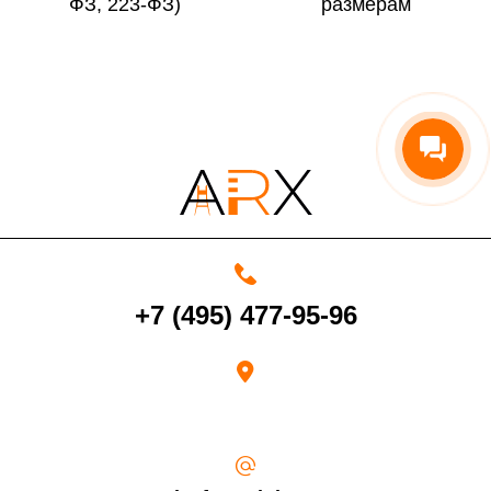
ФЗ, 223-ФЗ)
размерам
По Московской области
13%
4000 руб. в рабочее время
Срок возврата товара надлежащего качества составляет 30 дней с
момента получения товара.
Возврат переведенных средств производится на Ваш банковский
+7 (495) 477-95-96
счет в течение 5-30 рабочих дней (срок зависит от банка, который
выдал Вашу банковскую карту).