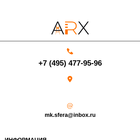
4000 руб. в рабочее время
Срок возврата товара надлежащего качества составляет 30 дней с
+7 (495) 477-95-96
момента получения товара.
Возврат переведенных средств производится на Ваш банковский
счет в течение 5-30 рабочих дней (срок зависит от банка, который
выдал Вашу банковскую карту).
mk.sfera@inbox.ru
ИНФОРМАЦИЯ