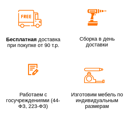
Сборка по Москве в будние дни при заказе:
До 300 000 руб.
7% (но не менее 2 500 руб.)
Свыше 300 000 руб.
6%
Сборка в день
Бесплатная
доставка
доставки
при покупке от 90 т.р.
Сборка по Московской области при заказе:
До 300 000 руб.
10%
Свыше 300 000 руб.
8%
Работаем с
Изготовим мебель по
госучреждениями (44-
индивидуальным
ФЗ, 223-ФЗ)
размерам
Сборка в выходные дни и вечернее время:
По Москве
10%
По Московской области
13%