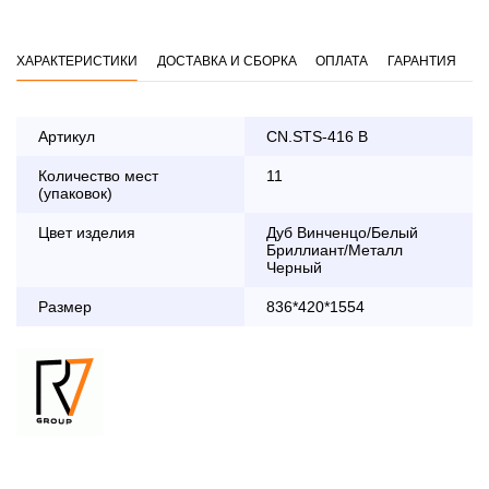
ХАРАКТЕРИСТИКИ
ДОСТАВКА И СБОРКА
ОПЛАТА
ГАРАНТИЯ
Артикул
CN.STS-416 B
Количество мест
11
Оплата
(упаковок)
заказа банковской картой
Цвет изделия
Дуб Винченцо/Белый
Бриллиант/Металл
По Москве в пределах МКАД осуществляется в будние
Черный
дни с 8:30 до 18:00
Размер
До 90 000 руб.
2 000 руб.
836*420*1554
Свыше 90 000 руб.
бесплатно
Доставка по Московской области с 8:30 до 18:00
До 90 000 руб.
2 000 руб. + 30руб./1км