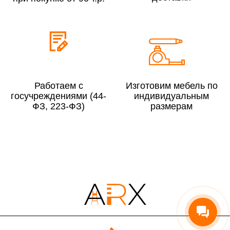
Сборка по Московской области при заказе:
До 300 000 руб.
10%
Свыше 300 000 руб.
8%
Работаем с
Изготовим мебель по
госучреждениями (44-
индивидуальным
ФЗ, 223-ФЗ)
размерам
Сборка в выходные дни и вечернее время:
По Москве
10%
По Московской области
13%
4000 руб. в рабочее время