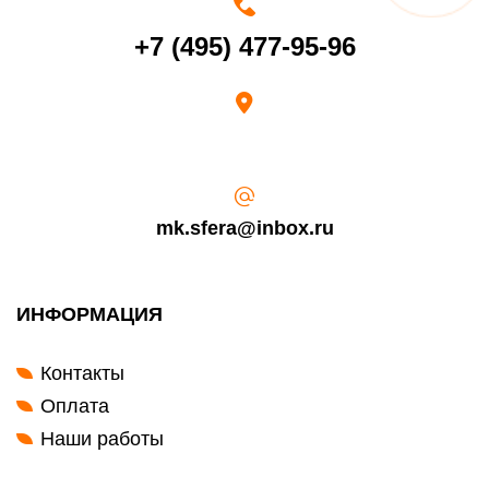
Срок возврата товара надлежащего качества составляет 30 дней с
+7 (495) 477-95-96
момента получения товара.
Возврат переведенных средств производится на Ваш банковский
счет в течение 5-30 рабочих дней (срок зависит от банка, который
выдал Вашу банковскую карту).
mk.sfera@inbox.ru
ИНФОРМАЦИЯ
Контакты
Оплата
Наши работы