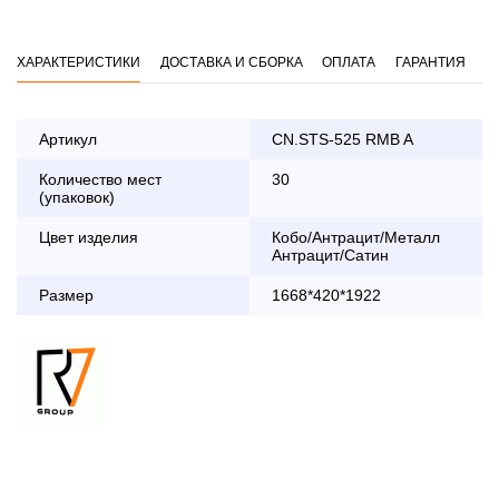
ХАРАКТЕРИСТИКИ
ДОСТАВКА И СБОРКА
ОПЛАТА
ГАРАНТИЯ
Артикул
CN.STS-525 RMB A
Количество мест
30
Оплата
(упаковок)
заказа банковской картой
Цвет изделия
Кобо/Антрацит/Металл
Антрацит/Сатин
По Москве в пределах МКАД осуществляется в будние
дни с 8:30 до 18:00
Размер
1668*420*1922
До 90 000 руб.
2 000 руб.
Свыше 90 000 руб.
бесплатно
Доставка по Московской области с 8:30 до 18:00
До 90 000 руб.
2 000 руб. + 30руб./1км