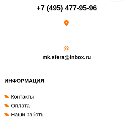
Срок возврата товара надлежащего качества составляет 30 дней с
+7 (495) 477-95-96
момента получения товара.
Возврат переведенных средств производится на Ваш банковский
счет в течение 5-30 рабочих дней (срок зависит от банка, который
выдал Вашу банковскую карту).
mk.sfera@inbox.ru
ИНФОРМАЦИЯ
Контакты
Оплата
Наши работы