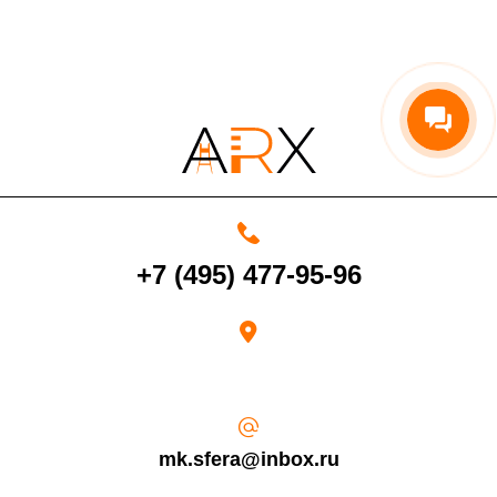
По Московской области
13%
4000 руб. в рабочее время
Срок возврата товара надлежащего качества составляет 30 дней с
+7 (495) 477-95-96
момента получения товара.
Возврат переведенных средств производится на Ваш банковский
счет в течение 5-30 рабочих дней (срок зависит от банка, который
выдал Вашу банковскую карту).
mk.sfera@inbox.ru