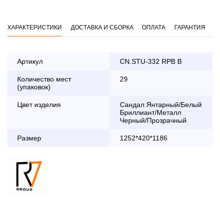
ХАРАКТЕРИСТИКИ
ДОСТАВКА И СБОРКА
ОПЛАТА
ГАРАНТИЯ
Артикул
CN.STU-332 RPB B
Количество мест
29
Оплата
(упаковок)
заказа банковской картой
Цвет изделия
Сандал Янтарный/Белый
Бриллиант/Металл
По Москве в пределах МКАД осуществляется в будние
Черный/Прозрачный
дни с 8:30 до 18:00
Размер
До 90 000 руб.
2 000 руб.
1252*420*1186
Свыше 90 000 руб.
бесплатно
Доставка по Московской области с 8:30 до 18:00
До 90 000 руб.
2 000 руб. + 30руб./1км