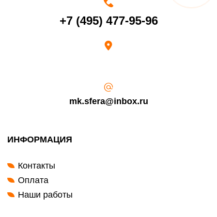
Срок возврата товара надлежащего качества составляет 30 дней с
+7 (495) 477-95-96
момента получения товара.
Возврат переведенных средств производится на Ваш банковский
счет в течение 5-30 рабочих дней (срок зависит от банка, который
выдал Вашу банковскую карту).
mk.sfera@inbox.ru
ИНФОРМАЦИЯ
Контакты
Оплата
Наши работы