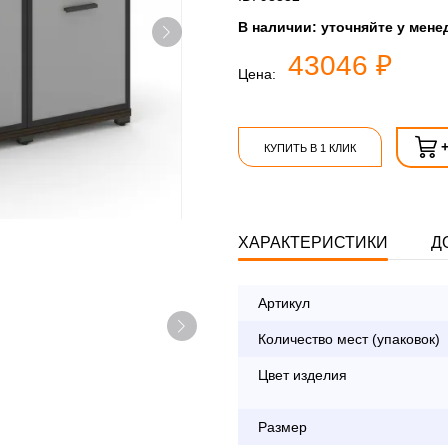
В наличии:
уточняйте у мене
43046 ₽
Цена:
КУПИТЬ В 1 КЛИК
ХАРАКТЕРИСТИКИ
Д
Артикул
Опл
Количество мест (упаковок)
Цвет изделия
По Москве в пределах М
Размер
с 8:30 до 18:00