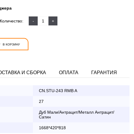
джера
Количество:
-
+
+
В КОРЗИНУ
ОСТАВКА И СБОРКА
ОПЛАТА
ГАРАНТИЯ
CN.STU-243 RMB A
ата заказа банковской картой
27
Дуб Мали/Антрацит/Металл Антрацит/
Сатин
КАД осуществляется в будние дни
1668*420*818