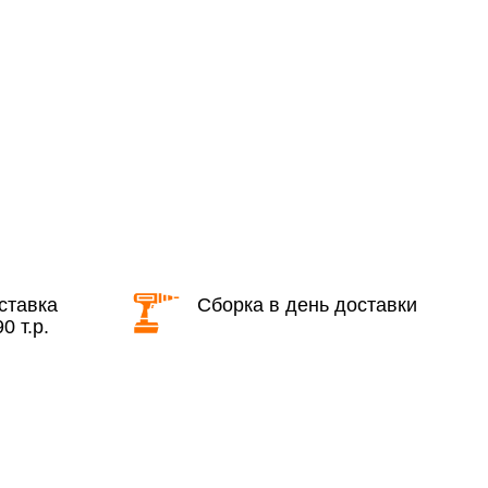
2 000 руб.
бесплатно
области с 8:30 до 18:00
2 000 руб. + 30руб./1км (в обе
стороны)
бесплатно + 30руб./1км (в обе
стороны)
ставка
Сборка в день доставки
0 т.р.
КАД в выходные и вечернее время