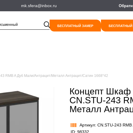
mk.sfera@inbox.ru
Обратн
БЕСПЛАТНЫЙ ЗАМЕР
БЕСПЛАТНЫЙ
243 RMB A Дуб Мали/Антрацит/Металл Антрацит/Сатин 1668*42
Концепт Шкаф 
CN.STU-243 RM
Металл Антрац
Артикул: CN.STU-243 RMB
ID: 98332