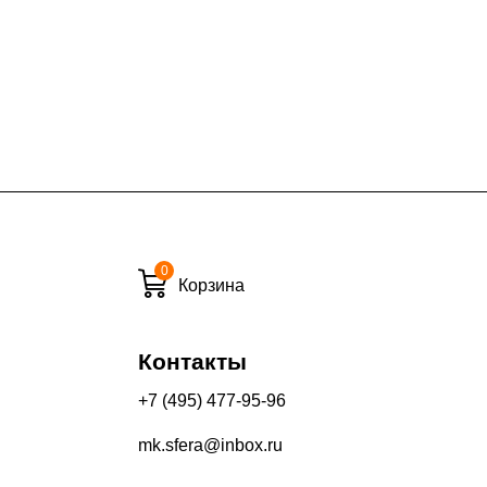
ие дни при заказе:
7% (но не менее 2 500 руб.)
6%
ласти при заказе:
10%
8%
0
Корзина
и вечернее время:
Контакты
10%
+7 (495) 477-95-96
13%
mk.sfera@inbox.ru