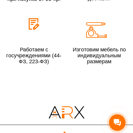
Сборка по Московской области при заказе:
До 300 000 руб.
10%
Свыше 300 000 руб.
8%
Работаем с
Изготовим мебель по
госучреждениями (44-
индивидуальным
ФЗ, 223-ФЗ)
размерам
Сборка в выходные дни и вечернее время:
По Москве
10%
По Московской области
13%
4000 руб. в рабочее время