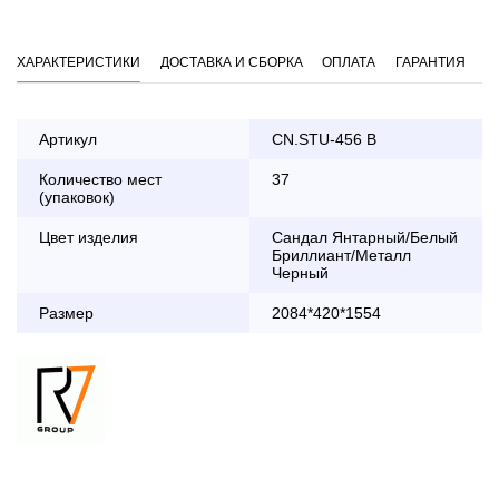
ХАРАКТЕРИСТИКИ
ДОСТАВКА И СБОРКА
ОПЛАТА
ГАРАНТИЯ
Артикул
CN.STU-456 B
Количество мест
37
Оплата
(упаковок)
заказа банковской картой
Цвет изделия
Сандал Янтарный/Белый
Бриллиант/Металл
По Москве в пределах МКАД осуществляется в будние
Черный
дни с 8:30 до 18:00
Размер
До 90 000 руб.
2 000 руб.
2084*420*1554
Свыше 90 000 руб.
бесплатно
Доставка по Московской области с 8:30 до 18:00
До 90 000 руб.
2 000 руб. + 30руб./1км