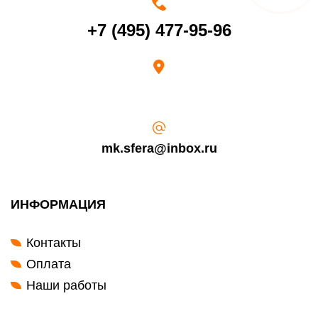
Срок возврата товара надлежащего качества составляет 30 дней с
+7 (495) 477-95-96
момента получения товара.
Возврат переведенных средств производится на Ваш банковский
счет в течение 5-30 рабочих дней (срок зависит от банка, который
выдал Вашу банковскую карту).
mk.sfera@inbox.ru
ИНФОРМАЦИЯ
Контакты
Оплата
Наши работы