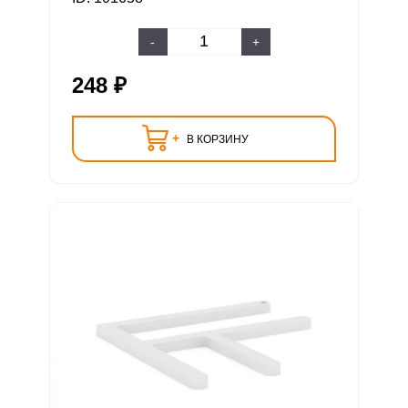
-
+
248 ₽
+
В КОРЗИНУ