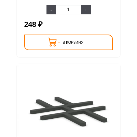
-
+
248 ₽
+
В КОРЗИНУ