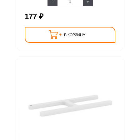
-
+
177 ₽
+
В КОРЗИНУ