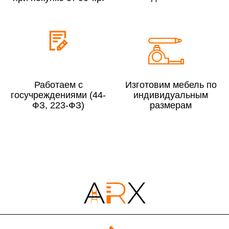
До 300 000 руб.
10%
Свыше 300 000 руб.
8%
Сборка в выходные дни и вечернее время:
Работаем с
Изготовим мебель по
По Москве
10%
госучреждениями (44-
индивидуальным
По Московской области
13%
ФЗ, 223-ФЗ)
размерам
4000 руб. в рабочее время
Срок возврата товара надлежащего качества составляет 30 дней с
момента получения товара.