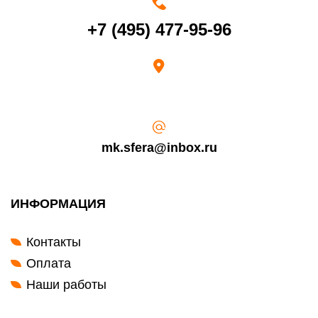
Возврат переведенных средств производится на Ваш банковский
счет в течение 5-30 рабочих дней (срок зависит от банка, который
+7 (495) 477-95-96
выдал Вашу банковскую карту).
mk.sfera@inbox.ru
ИНФОРМАЦИЯ
Контакты
Оплата
Наши работы