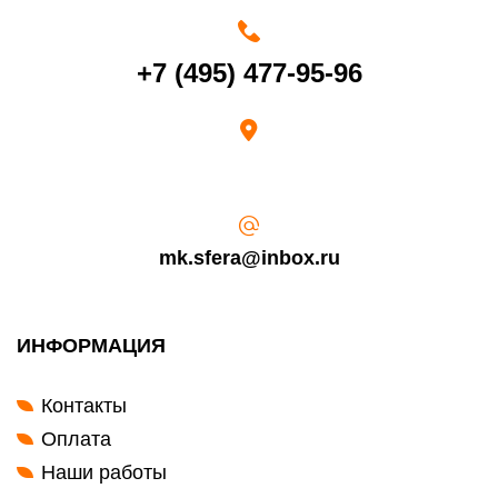
Возврат переведенных средств производится на Ваш банковский
счет в течение 5-30 рабочих дней (срок зависит от банка, который
выдал Вашу банковскую карту).
+7 (495) 477-95-96
mk.sfera@inbox.ru
ИНФОРМАЦИЯ
Контакты
Оплата
Наши работы