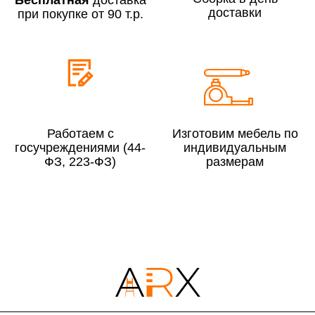
доставки
при покупке от 90 т.р.
До 300 000 руб.
10%
Свыше 300 000 руб.
8%
Сборка в выходные дни и вечернее время:
По Москве
10%
Работаем с
Изготовим мебель по
По Московской области
13%
госучреждениями (44-
индивидуальным
ФЗ, 223-ФЗ)
размерам
4000 руб. в рабочее время
Срок возврата товара надлежащего качества составляет 30 дней с
момента получения товара.