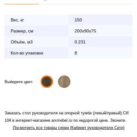
Вес, кг
150
Размер, см
200x90x75
Оплата
заказа банковской картой
Объём, м3
0.231
Кол-во упаковок
По Москве в пределах МКАД осуществляется в будние
8
дни с 8:30 до 18:00
До 90 000 руб.
2 000 руб.
Свыше 90 000 руб.
бесплатно
Выберите цвет:
Доставка по Московской области с 8:30 до 18:00
Заказать стол руководителя на опорной тумбе (левый/правый) СИ
До 90 000 руб.
2 000 руб. + 30руб./1км
104 в интернет-магазине arxmebel.ru по недорогой цене. Звоните.
(в обе стороны)
Посмотреть все товары серии (Кабинет руководителя Сити)
Свыше 90 000 руб.
бесплатно + 30руб./1км
(в обе стороны)