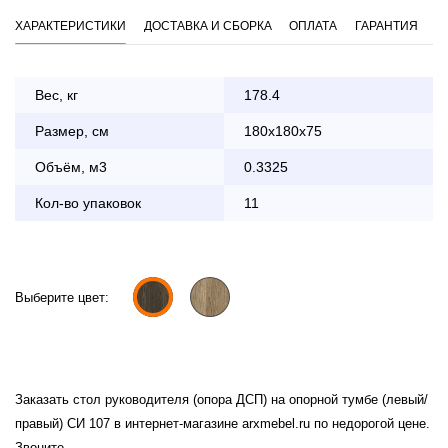
ХАРАКТЕРИСТИКИ
ДОСТАВКА И СБОРКА
ОПЛАТА
ГАРАНТИЯ
Вес, кг
178.4
Размер, см
180x180x75
Оплата
заказа банковской картой
Объём, м3
0.3325
Кол-во упаковок
По Москве в пределах МКАД осуществляется в будние
11
дни с 8:30 до 18:00
До 90 000 руб.
2 000 руб.
Свыше 90 000 руб.
бесплатно
Выберите цвет:
Доставка по Московской области с 8:30 до 18:00
Заказать стол руководителя (опора ДСП) на опорной тумбе (левый/
До 90 000 руб.
2 000 руб. + 30руб./1км
правый) СИ 107 в интернет-магазине arxmebel.ru по недорогой цене.
(в обе стороны)
Звоните.