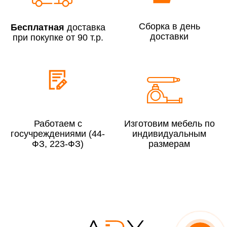
Сборка по Московской области при заказе:
Сборка в день
До 300 000 руб.
10%
Бесплатная
доставка
доставки
при покупке от 90 т.р.
Свыше 300 000 руб.
8%
Сборка в выходные дни и вечернее время:
По Москве
10%
По Московской области
13%
Работаем с
Изготовим мебель по
госучреждениями (44-
индивидуальным
ФЗ, 223-ФЗ)
размерам
4000 руб. в рабочее время
Срок возврата товара надлежащего качества составляет 30 дней с