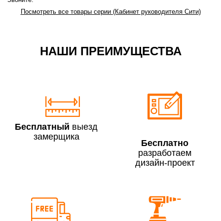
Свыше 90 000 руб.
бесплатно + 30руб./1км
Посмотреть все товары серии (Кабинет руководителя Сити)
(в обе стороны)
НАШИ ПРЕИМУЩЕСТВА
По Москве в пределах МКАД в выходные и вечернее
время 3 500 руб.
Бесплатный
выезд
замерщика
Бесплатно
разработаем
Сборка по Москве в будние дни при заказе:
дизайн-проект
До 300 000 руб.
7% (но не менее 2 500 руб.)
Свыше 300 000 руб.
6%