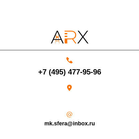
По Московской области
13%
4000 руб. в рабочее время
Срок возврата товара надлежащего качества составляет 30 дней с
+7 (495) 477-95-96
момента получения товара.
Возврат переведенных средств производится на Ваш банковский
счет в течение 5-30 рабочих дней (срок зависит от банка, который
выдал Вашу банковскую карту).
mk.sfera@inbox.ru