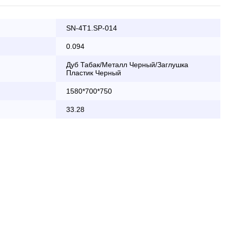
SN-4T1.SP-014
ата заказа банковской картой
0.094
Дуб Табак/Металл Черный/Заглушка
Пластик Черный
КАД осуществляется в будние дни
1580*700*750
2 000 руб.
33.28
бесплатно
области с 8:30 до 18:00
2 000 руб. + 30руб./1км (в обе
стороны)
бесплатно + 30руб./1км (в обе
стороны)