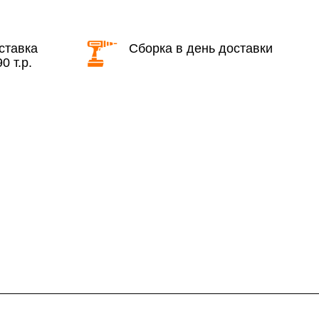
КАД в выходные и вечернее время
ставка
Сборка в день доставки
0 т.р.
ие дни при заказе:
7% (но не менее 2 500 руб.)
6%
ласти при заказе:
10%
8%