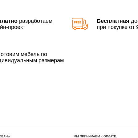
По Москве в пределах М
платно
разработаем
Бесплатная
до
3 500 руб.
йн-проект
при покупке от 9
готовим мебель по
дивидуальным размерам
Сборка по Москве в будн
До 300 000 руб.
Свыше 300 000 руб.
Сборка по Московской об
До 300 000 руб.
Свыше 300 000 руб.
ОВАНЫ:
МЫ ПРИНИМАЕМ К ОПЛАТЕ: