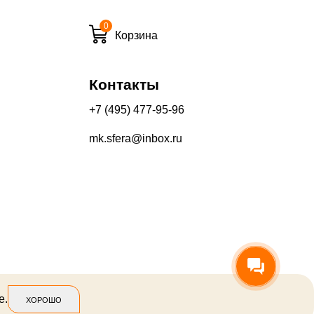
0
Корзина
и вечернее время:
10%
Контакты
13%
+7 (495) 477-95-96
mk.sfera@inbox.ru
его качества составляет 30 дней с момента получения товара.
производится на Ваш банковский счет в течение 5-30 рабочих
оторый выдал Вашу банковскую карту).
е.
ХОРОШО