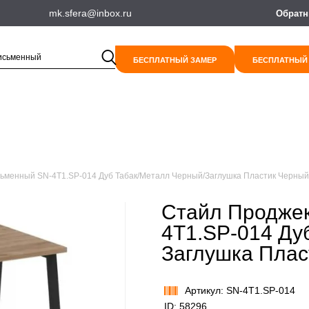
mk.sfera@inbox.ru
Обратн
БЕСПЛАТНЫЙ ЗАМЕР
БЕСПЛАТНЫЙ
ьменный SN-4T1.SP-014 Дуб Табак/Металл Черный/Заглушка Пластик Черный
Стайл Проджек
4T1.SP-014 Ду
Заглушка Плас
Артикул: SN-4T1.SP-014
ID: 58296