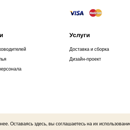
Сборка в выходные дни 
По Москве
и
Услуги
По Московской области
ководителей
Доставка и сборка
лья
Дизайн-проект
4000 руб. в рабочее время
персонала
Срок возврата товара надлежащ
Возврат переведенных средств 
дней (срок зависит от банка, к
нфиденциальности
нее. Оставаясь здесь, вы соглашаетесь на их использовани