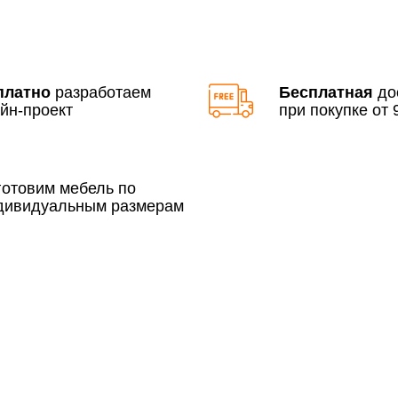
По Москве в пределах М
3 500 руб.
платно
разработаем
Бесплатная
до
йн-проект
при покупке от 9
готовим мебель по
дивидуальным размерам
Сборка по Москве в будн
До 300 000 руб.
Свыше 300 000 руб.
Сборка по Московской об
До 300 000 руб.
Свыше 300 000 руб.