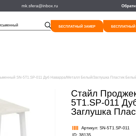
mk.sfera@inbox.ru
Обратн
БЕСПЛАТНЫЙ ЗАМЕР
БЕСПЛАТНЫЙ
ьменный SN-5T1.SP-011 Дуб Наварра/Металл Белый/Заглушка Пластик Белы
Стайл Проджек
5T1.SP-011 Ду
Заглушка Плас
Артикул: SN-5T1.SP-011
ID: 38135