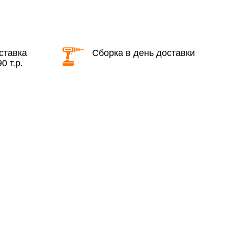
КАД в выходные и вечернее время
ставка
Сборка в день доставки
0 т.р.
ие дни при заказе:
7% (но не менее 2 500 руб.)
6%
ласти при заказе:
10%
8%