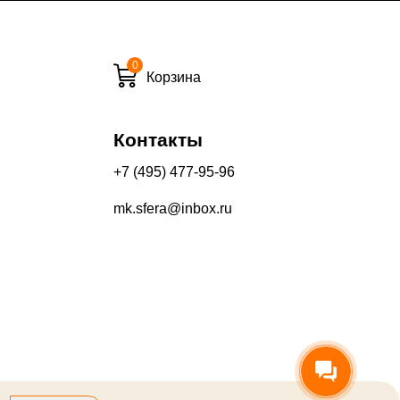
0
и вечернее время:
Корзина
10%
13%
Контакты
+7 (495) 477-95-96
mk.sfera@inbox.ru
его качества составляет 30 дней с момента получения товара.
производится на Ваш банковский счет в течение 5-30 рабочих
оторый выдал Вашу банковскую карту).