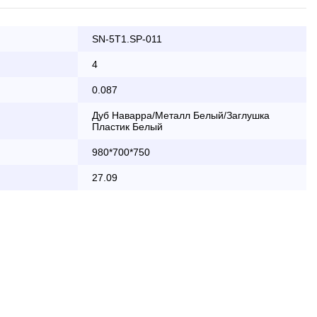
SN-5T1.SP-011
ата заказа банковской картой
4
0.087
КАД осуществляется в будние дни
Дуб Наварра/Металл Белый/Заглушка
Пластик Белый
2 000 руб.
980*700*750
бесплатно
27.09
области с 8:30 до 18:00
2 000 руб. + 30руб./1км (в обе
стороны)
бесплатно + 30руб./1км (в обе
стороны)