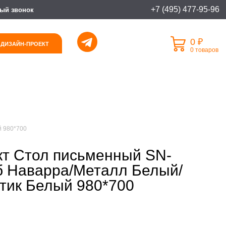
+7 (495) 477-95-96
ый звонок
0 ₽
 ДИЗАЙН-ПРОЕКТ
0 товаров
й 980*700
т Стол письменный SN-
б Наварра/Металл Белый/
тик Белый 980*700