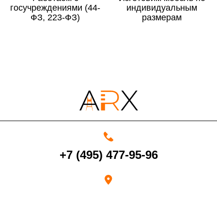
госучреждениями (44-
По Московской области
13%
индивидуальным
ФЗ, 223-ФЗ)
размерам
4000 руб. в рабочее время
Срок возврата товара надлежащего качества составляет 30 дней с
момента получения товара.
Возврат переведенных средств производится на Ваш банковский
счет в течение 5-30 рабочих дней (срок зависит от банка, который
+7 (495) 477-95-96
выдал Вашу банковскую карту).