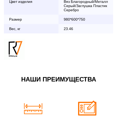
Цвет изделия
Вяз Благородный/Металл
дни с 8:30 до 18:00
Серый/Заглушка Пластик
До 90 000 руб.
2 000 руб.
Серебро
Свыше 90 000 руб.
бесплатно
Размер
980*600*750
Вес, кг
23.46
Доставка по Московской области с 8:30 до 18:00
До 90 000 руб.
2 000 руб. + 30руб./1км
(в обе стороны)
Свыше 90 000 руб.
бесплатно + 30руб./1км
(в обе стороны)
НАШИ ПРЕИМУЩЕСТВА
По Москве в пределах МКАД в выходные и вечернее
время 3 500 руб.