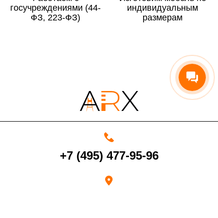
госучреждениями (44-
По Московской области
13%
индивидуальным
ФЗ, 223-ФЗ)
размерам
4000 руб. в рабочее время
Срок возврата товара надлежащего качества составляет 30 дней с
момента получения товара.
Возврат переведенных средств производится на Ваш банковский
счет в течение 5-30 рабочих дней (срок зависит от банка, который
+7 (495) 477-95-96
выдал Вашу банковскую карту).