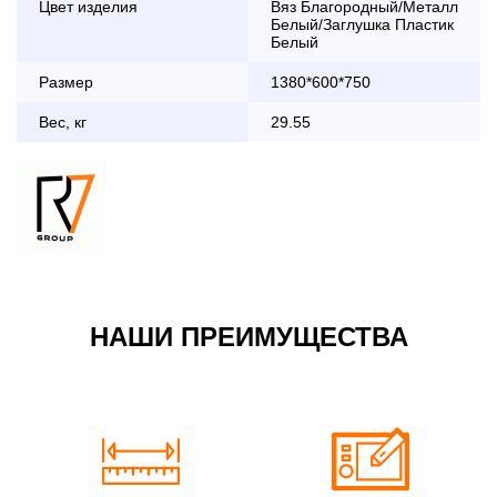
Цвет изделия
Вяз Благородный/Металл
дни с 8:30 до 18:00
Белый/Заглушка Пластик
До 90 000 руб.
2 000 руб.
Белый
Свыше 90 000 руб.
бесплатно
Размер
1380*600*750
Вес, кг
29.55
Доставка по Московской области с 8:30 до 18:00
До 90 000 руб.
2 000 руб. + 30руб./1км
(в обе стороны)
Свыше 90 000 руб.
бесплатно + 30руб./1км
(в обе стороны)
НАШИ ПРЕИМУЩЕСТВА
По Москве в пределах МКАД в выходные и вечернее
время 3 500 руб.